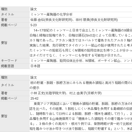
種別
論文
タイトル
ミャンマー産陶器の化学分析
著者
佐藤 由似(奈良文化財研究所)、田村 朋美(奈良文化財研究所)
掲載ページ
5-23
14~17世紀のミャンマーと日本で出土したミャンマー産陶器のX線
白釉と緑釉は鉛釉であり、白釉は錫石(SnO2)によって白濁している
カリ釉であった。アラカン地方ではコバルトで着色されたアルカリ釉
要旨
実施した結果、先行研究でタイのソントー鉱山の鉛が使用されたと考
たミャンマーの鉛鉱石も同じくN領域の鉛同位体比を持つことが分か
はタイだけでなく、ミャンマーにも存在する可能性が示された。
キーワード
ミャンマー産陶器、鉛同位体比分析、N領域、ボーサイン鉱山、ソン
掲載言語
日本語
種別
論文
籾の貯蔵・脱穀・脱稃方法にみられる穂摘み頴稲と高刈り稲穀の間の
タイトル
の提示
著者
小林 正史(北陸学院大学)、村上 由美子(京都大学)
掲載ページ
25-42
東南アジア民族誌において穂摘み頴稲の貯蔵、脱穀、脱稃の方法の
誌を比べた。その結果、1 脱粒しにくい米品種を多用する島嶼部の伝
し、随時取り出して臼杵による脱穀、脱稃・精米を連続して行う」、2
要旨
品種を多用する山地焼畑民では「穂摘みした頴稲をその場で踏みつけ法
る」、3 他の多くの高刈り・根刈り例では、登熟時期が斉一的で比較
稲を踏みつけ法か叩きつけ法で脱穀し、稲穀で貯蔵する」という、米