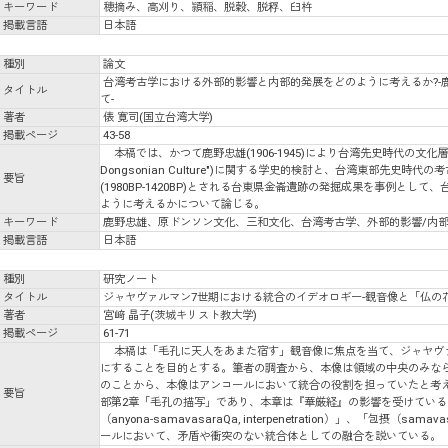
キーワード
穂摘み、高刈り、頴稲、脱穀、脱稃、臼杵
掲載言語
日本語
種別
論文
台湾考古学における外部的影響と内部的発展をどのように考えるか?-
タイトル
て-
著者
俵 寛司(国立台湾大学)
掲載ページ
43-58
本稿では、かつて鹿野忠雄(1906-1945)により台湾先史時代の文化層
Dongsonian Culture")に関する学史的検討と、台湾東部先史
要旨
(1980BP-1420BP)とされる台東県金崙遺跡の発掘成果を事例と
ように考えるかについて論じる。
キーワード
鹿野忠雄、原ドンソン文化、三和文化、台湾考古学、外部的影響/内
掲載言語
日本語
種別
研究ノート
タイトル
ジャヤヴァルマン7世期における統合のイデオロギー-観音像と「仏の花
著者
宮﨑 晶子(茨城キリスト教大学)
掲載ページ
61-71
本稿は「毛孔に天人をあまた宿す」観音像に焦点を当て、ジャヤヴァ
にすることを目的とする。筆者の調査から、本像は領域の中央のみな
のことから、本像はアンコールにおいて統合の役割を担っていたと考
要旨
部第2章「毛孔の描写」であり、本章は『華厳経』の影響を受けてい
（anyona-samavasaraQa, interpenetration）」、「包摂（samav
ールにおいて、矛盾や衝突のない統合体としての融合を説いている。