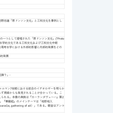
鹿野忠雄「原ドンソン文化」と三和文化を事例とし
の一つとして提唱された「原ドンソン文化」("Proto
時代の考古学的文化である三和文化および三和文化中期
して、台湾考古学における外部的影響と内部的発展をどの
部的発展
飾り」-
ルマン7世期における統合のイデオロギーを明らか
らず周縁からも発見されることが分かっている。こ
えられる。本像の典拠は『カーランダヴューハ』第2
る。『華厳経』のメインテーマは「相即相入
asaraQa, gathering of all）」である。観音はアンコ