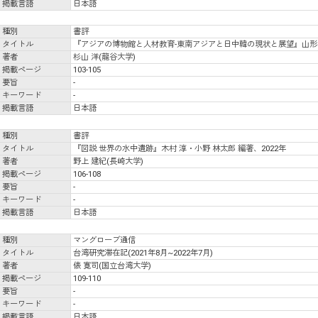
掲載言語
日本語
種別
書評
タイトル
『アジアの博物館と人材教育-東南アジアと日中韓の現状と展望』山形 眞
著者
杉山 洋(龍谷大学)
掲載ページ
103-105
要旨
-
キーワード
-
掲載言語
日本語
種別
書評
タイトル
『図説 世界の水中遺跡』木村 淳・小野 林太郎 編著、2022年
著者
野上 建紀(長崎大学)
掲載ページ
106-108
要旨
-
キーワード
-
掲載言語
日本語
種別
マングローブ通信
タイトル
台湾研究滞在記(2021年8月~2022年7月)
著者
俵 寛司(国立台湾大学)
掲載ページ
109-110
要旨
-
キーワード
-
掲載言語
日本語