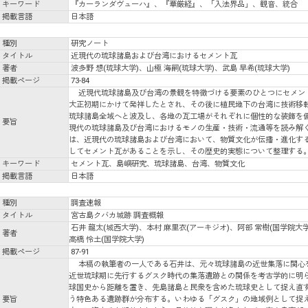
キーワード
『カーランダヴューハ』、『華厳経』、「入法界品」、観音、統合
掲載言語
日本語
種別
研究ノート
タイトル
近現代の琉球諸島および台湾におけるセメント瓦
著者
波多野 想(琉球大学)、山極 海嗣(琉球大学)、武島 早希(琉球大学)
掲載ページ
73-84
近現代琉球諸島及び台湾の景観を特徴づける要素のひとつにセメン
大正初期にかけて発祥したとされ、その後に植民地下の台湾に技術移
琉球諸島全域へと波及し、各地の瓦工場がそれぞれに個性的な装飾を
要旨
現代の琉球諸島及び台湾におけるモノの生産・技術・流通等を読み解
は、近現代の琉球諸島および台湾において、物質文化が伝播・進化す
してセメント瓦があることを示し、その歴史的実態について整理する
キーワード
セメント瓦、島嶼研究、琉球諸島、台湾、物質文化
掲載言語
日本語
種別
調査速報
タイトル
宮古島クバカ城跡 調査概報
石井 龍太(城西大学)、本村 麻里衣(アーキジオ)、阿部 常樹(国学院大学
著者
高橋 怜土(国学院大学)
掲載ページ
87-91
本稿の執筆者の一人である石井は、元々琉球諸島の近世集落に関心
近世琉球期に先行するグスク時代の集落遺跡との関係を考古学的に明
球国史から距離を置き、先島諸島と民衆を含めた琉球史として捉え直
要旨
う特色ある遺跡群が分布する。いわゆる「グスク」の地域例として捉