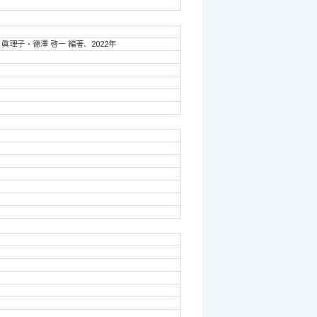
理子・德澤 啓一 編著、2022年