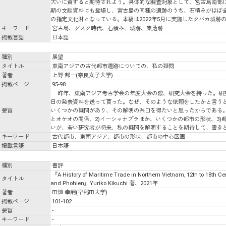
大いに資すると期待されよう。具体的な調査対象として、宮古島南部に
期の文献資料にも登場し、宮古島の同種の遺跡のうち、石積みがほぼ
の指定文化財となっている。本稿は2022年5月に実施したクバカ城跡
キーワード
宮古島、グスク時代、石積み、城跡、集落跡
掲載言語
日本語
種別
展望
タイトル
東南アジアの古代都市遺跡についての、私の疑問
著者
上野 邦一(奈良女子大学)
掲載ページ
95-98
昨年、東南アジア考古学会の年度大会の際、研究大会を持った。研
日の発表資料を送って貰った。なぜ、そのような依頼をしたかと言う
要旨
いくつかの疑問があり、その解明の糸口を得たいと思ったからである。
とオケオの関係、2)イーシャナプラほか、いくつかの都市の形状、3
いが、若い研究者が将来、私の疑問を解明することを期待して、書き
キーワード
古代都市、東南アジア、都市の形状、都市の中心区画
掲載言語
日本語
種別
書評
『A History of Maritime Trade in Northern Vietnam, 12th to 18th Ce
タイトル
and Phohien』Yuriko Kikuchi 著、2021年
著者
田畑 幸嗣(早稲田大学)
掲載ページ
101-102
要旨
-
キーワード
-