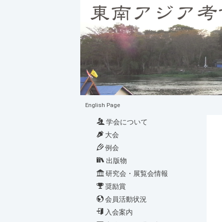
English Page
学会について
大会
例会
出版物
研究会・展覧会情報
奨励賞
会員活動状況
入会案内