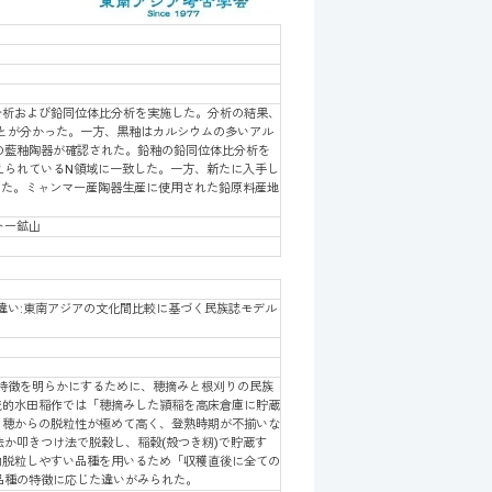
分析および鉛同位体比分析を実施した。分析の結果、
ことが分かった。一方、黒釉はカルシウムの多いアル
の藍釉陶器が確認された。鉛釉の鉛同位体比分析を
えられているN領域に一致した。一方、新たに入手し
った。ミャンマー産陶器生産に使用された鉛原料産地
トー鉱山
違い:東南アジアの文化間比較に基づく民族誌モデル
特徴を明らかにするために、穂摘みと根刈りの民族
統的水田稲作では「穂摘みした頴稲を高床倉庫に貯蔵
 穂からの脱粒性が極めて高く、登熟時期が不揃いな
か叩きつけ法で脱穀し、稲穀(殻つき籾)で貯蔵す
的脱粒しやすい品種を用いるため「収穫直後に全ての
品種の特徴に応じた違いがみられた。