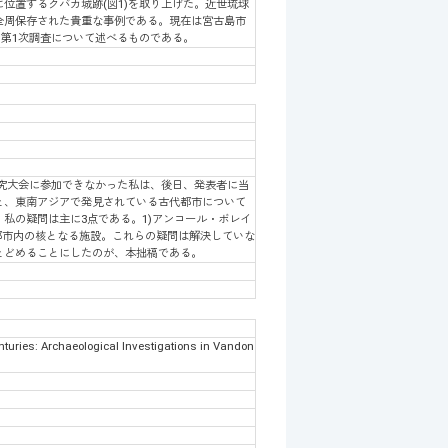
位置するクバカ城跡(図1)を取り上げた。近世琉球
全周保存された貴重な事例である。現在は宮古島市
の第1次調査について述べるものである。
究大会に参加できなかった私は、後日、発表者に当
と、東南アジアで発見されている古代都市について
私の疑問は主に3点である。1)アンコール・ボレイ
)都市内の核となる施設。これらの疑問は解決していな
とどめることにしたのが、本拙稿である。
nturies: Archaeological Investigations in Vandon