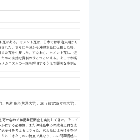
ト瓦がある。セメント瓦は、日本では明治末期から
転された。さらに台湾から沖縄本島に伝播した後、
備えた瓦を生産した。すなわち、セメント瓦は、近
くための有効な資料のひとつといえる。そこで本稿
るメカニズムの一端を解明するうえで顕著な事例と
。
)、角道 亮介(駒澤大学)、深山 絵実梨(立教大学)、
を寄せ各地で学術発掘調査を実施してきた。そして
らかにする必要性、また沖縄島中心の政治史的な琉
す必要性を考えるに至った。宮古島には石積みを伴
えられてきたものの諸点で異なり、この問題提起に